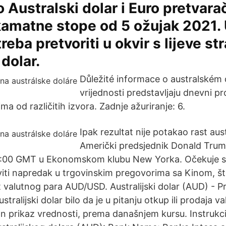
o Australski dolar i Euro pretvara
kamatne stope od 5 ožujak 2021.
treba pretvoriti u okvir s lijeve st
 dolar.
Důležité informace o australském 
vrijednosti predstavljaju dnevni pr
a od različitih izvora. Zadnje ažuriranje: 6.
Ipak rezultat nije potakao rast aus
Američki predsjednik Donald Trum
7:00 GMT u Ekonomskom klubu New Yorka. Očekuje s
viti napredak u trgovinskim pregovorima sa Kinom, š
t valutnog para AUD/USD. Australijski dolar (AUD) - P
ustralijski dolar bilo da je u pitanju otkup ili prodaja v
an prikaz vrednosti, prema današnjem kursu. Instrukci