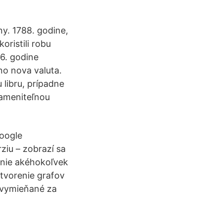
y. 1788. godine,
koristili robu
66. godine
vno nova valuta.
 libru, prípadne
zameniteľnou
oogle
ziu – zobrazí sa
enie akéhokoľvek
tvorenie grafov
e vymieňané za