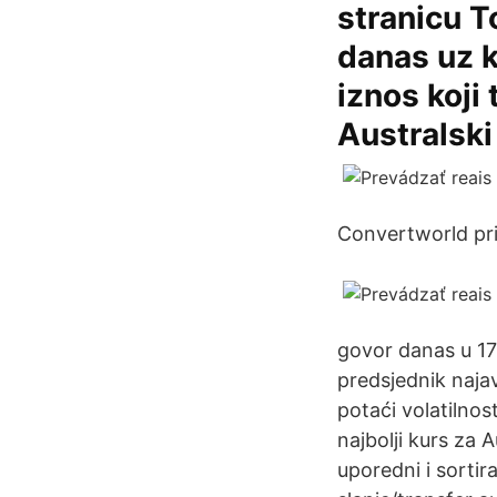
stranicu T
danas uz 
iznos koji 
Australski
Convertworld prim
govor danas u 1
predsjednik naja
potaći volatilnos
najbolji kurs za A
uporedni i sortir