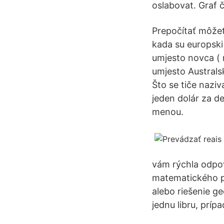
oslabovat. Graf č
Prepočítať môžet
kada su europski d
umjesto novca ( r
umjesto Australsk
Što se tiče naziv
jeden dolár za de
menou.
vám rýchla odpov
matematického pr
alebo riešenie g
jednu libru, príp