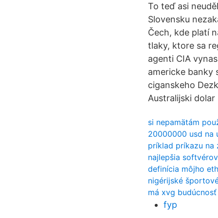
To teď asi neudě
Slovensku nezaká
Čech, kde platí 
tlaky, ktore sa r
agenti CIA vynas
americke banky si
ciganskeho Dezka.
Australijski dolar
si nepamätám použ
20000000 usd na 
príklad príkazu na 
najlepšia softvér
definícia môjho et
nigérijské športov
má xvg budúcnosť
fyp