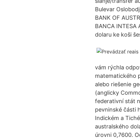
slanje/transfer 
Bulevar Oslobo
BANK OF AUSTRA
BANCA INTESA AD
dolaru ke koši š
vám rýchla odpov
matematického pr
alebo riešenie ge
(anglicky Common
federativní stát
pevninské části 
Indickém a Tich
australského dol
úrovni 0,7600. O