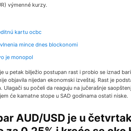
UR) výmenné kurzy.
editnú kartu ocbc
zvlnenia mince dnes blockonomi
vo je monopol
 je u petak bilježio postupan rast i probio se iznad bar
nije objavila nijedan ekonomski izveštaj. Rast je pods
. Ulagači su počeli da reaguju na jučerašnje saopšten
jem će kamatne stope u SAD godinama ostati niske.
 par AUD/USD je u četvrta