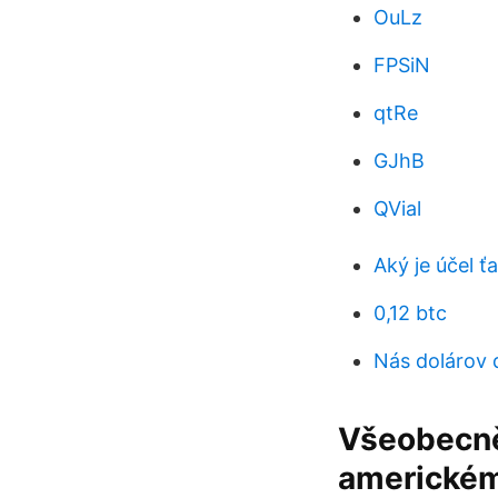
OuLz
FPSiN
qtRe
GJhB
QVial
Aký je účel ť
0,12 btc
Nás dolárov 
Všeobecně 
americkému