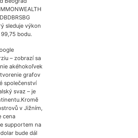
ad Beograd
S COMMONWEALTH
: DBDBRSBG
ý sleduje výkon
a 99,75 bodu.
oogle
ziu – zobrazí sa
enie akéhokoľvek
tvorenie grafov
ké společenství
lský svaz – je
ontinentu.Kromě
ostrovů v Jižním,
e cena
se supportem na
dolar bude dál