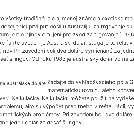
.
e všetky tradičné, ale aj menej známe a exotické men
oseljenici prvi put došli u Australiju, za trgovanje su 
um je bio njihov omiljeni proizvod za trgovanje ). 19
e funte uveden je Australski dolar, stoga je to relati
a nov Pri zavedení boli dva doláre vymieňané za jednu
sať šilingov. Od roku 1983 je austrálsky dolár voľne 
Zadajte do vyhľadávacieho poľa G
matematickú rovnicu alebo konver
eď. Kalkulačka. Kalkulačku môžete použiť na vyrieš
oblému, ako sú výpočet prepitného v reštaurácii, vy
eometrických problémov. Pri zavedení boli dva dolár
adne jeden dolár za desať šilingov.