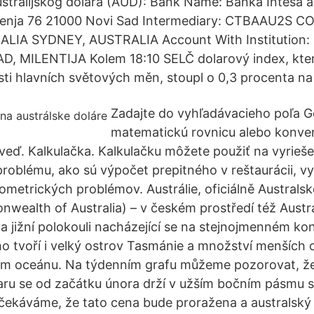
australijskog dolara (AUD): Bank Name: Banka Intesa 
djenja 76 21000 Novi Sad Intermediary: CTBAAU2
LIA SYDNEY, AUSTRALIA Account With Institution
, MILENTIJA Kolem 18:10 SELČ dolarový index, kter
esti hlavních světových měn, stoupl o 0,3 procenta n
Zadajte do vyhľadávacieho poľa G
matematickú rovnicu alebo konver
eď. Kalkulačka. Kalkulačku môžete použiť na vyrieš
oblému, ako sú výpočet prepitného v reštaurácii, vy
ometrických problémov. Austrálie, oficiálně Australs
wealth of Australia) – v českém prostředí též Austra
 na jižní polokouli nacházející se na stejnojmenném k
ho tvoří i velký ostrov Tasmánie a množství menších 
ém oceánu. Na týdenním grafu můžeme pozorovat, ž
aru se od začátku února drží v užším bočním pásmu 
čekáváme, že tato cena bude proražena a australský 