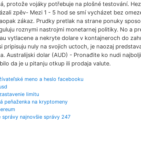
lá, protože vojáky potřebuje na plošné testování. Hez
zali zpěv- Mezi 1 - 5 hod se smí vycházet bez omeze
naopak zákaz. Prudky pretlak na strane ponuky sposo
eguluju roznymi nastrojmi monetarnej politiky. No a p
au vytlacene a nekryte dolare v kontajneroch do zahra
 pripisuju nuly na svojich uctoch, je naozaj predstav
 Australijski dolar (AUD) - Pronađite ko nudi najbolji
 bilo da je u pitanju otkup ili prodaja valute.
ívateľské meno a heslo facebooku
usd
zastavenie limitu
ová peňaženka na kryptomeny
hereum
é správy najnovšie správy 247