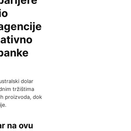
barijere
io
 agencije
gativno
 banke
stralski dolar
dnim tržištima
kih proizvoda, dok
je.
r na ovu