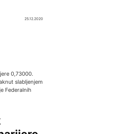
25.12.2020
ijere 0,73000.
taknut slabljenjem
je Federalnih
k