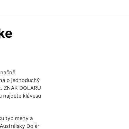
ke
značně
dná o jednoduchý
sat. ZNAK DOLARU
najdete klávesu
ku typ meny a
Austrálsky Dolár