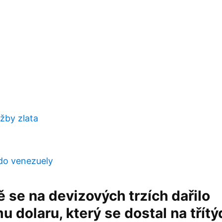
ažby zlata
do venezuely
se na devizových trzích dařilo
 dolaru, který se dostal na třít