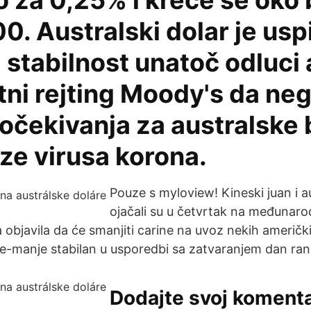
 za 0,25% i kreće se oko 
0. Australski dolar je usp
 stabilnost unatoč odluci
tni rejting Moody's da ne
 očekivanja za australske
ze virusa korona.
Pouze s myloview! Kineski juan i au
ojačali su u četvrtak na međunaro
 objavila da će smanjiti carine na uvoz nekih američ
še-manje stabilan u usporedbi sa zatvaranjem dan rani
Dodajte svoj komenta