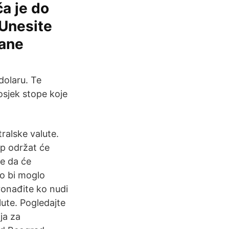
ča je do
 Unesite
rane
dolaru. Te
osjek stope koje
tralske valute.
p održat će
e da će
to bi moglo
ronađite ko nudi
alute. Pogledajte
ja za