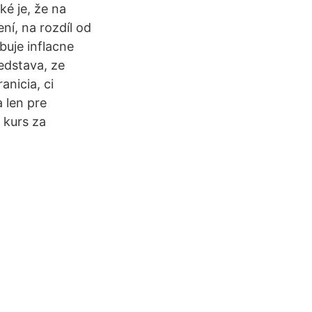
ké je, že na
ní, na rozdíl od
buje inflacne
redstava, ze
nicia, ci
a len pre
 kurs za