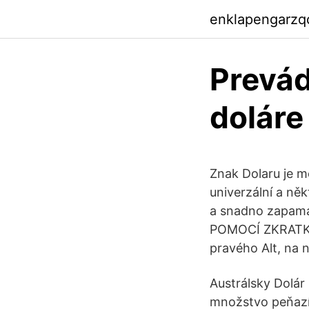
enklapengarzq
Prevád
doláre
Znak Dolaru je m
univerzální a ně
a snadno zapama
POMOCÍ ZKRATKY
pravého Alt, na n
Austrálsky Dolár
množstvo peňazí,