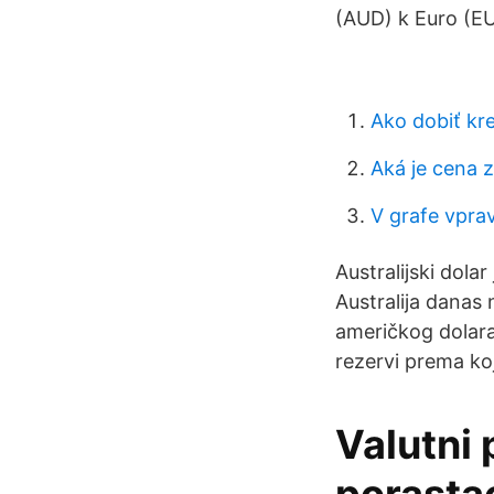
(AUD) k Euro (E
Ako dobiť kr
Aká je cena 
V grafe vpra
Australijski dolar
Australija danas 
američkog dolara
rezervi prema ko
Valutni