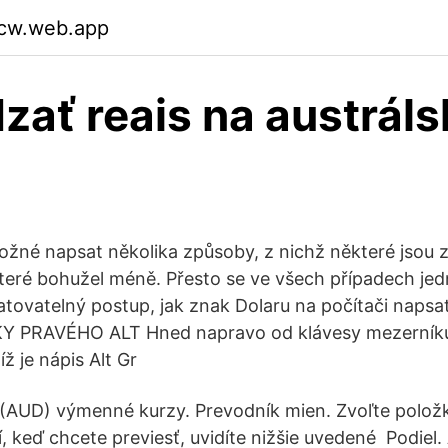
cw.web.app
zať reais na austráls
ožné napsat několika způsoby, z nichž některé jsou 
které bohužel méně. Přesto se ve všech případech je
tovatelný postup, jak znak Dolaru na počítači nap
 PRAVÉHO ALT Hned napravo od klávesy mezerníku 
íž je nápis Alt Gr
 (AUD) výmenné kurzy. Prevodník mien. Zvoľte polož
 keď chcete previesť, uvidíte nižšie uvedené Podiel. 