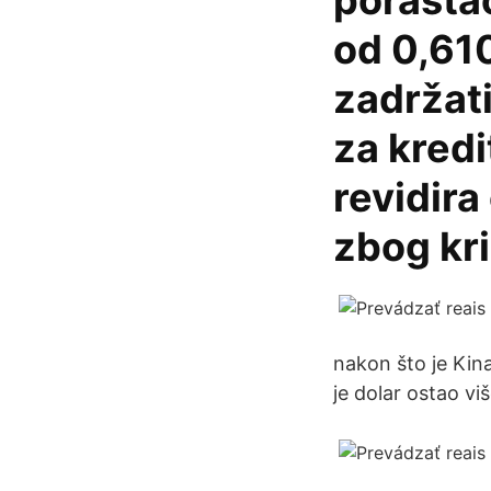
porastao
od 0,610
zadržati
za kredi
revidira
zbog kri
nakon što je Kina
je dolar ostao vi