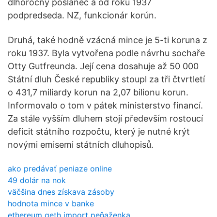
dlhoročný poslanec a od roku 1937
podpredseda. NZ, funkcionár korún.
Druhá, také hodně vzácná mince je 5-ti koruna z
roku 1937. Byla vytvořena podle návrhu sochaře
Otty Gutfreunda. Její cena dosahuje až 50 000
Státní dluh České republiky stoupl za tři čtvrtletí
o 431,7 miliardy korun na 2,07 bilionu korun.
Informovalo o tom v pátek ministerstvo financí.
Za stále vyšším dluhem stojí především rostoucí
deficit státního rozpočtu, který je nutné krýt
novými emisemi státních dluhopisů.
ako predávať peniaze online
49 dolár na nok
väčšina dnes získava zásoby
hodnota mince v banke
ethereum geth import peňaženka