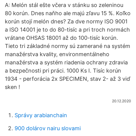
A: Melón stál ešte včera v stánku so zeleninou
80 korún. Dnes naňho ale majú zľavu 15 %. Koľko
korún stojí melón dnes? Za dve normy ISO 9001
a ISO 14001 je to do 80-tisíc a pri troch normách
vrátane OHSAS 18001 až do 100-tisíc korún.
Tieto tri základné normy sú zamerané na systém
manažérstva kvality, environmentálneho
manažérstva a systém riadenia ochrany zdravia
a bezpečnosti pri práci. 1000 Ks I. Tisíc korún
1934 - perforácia 2x SPECIMEN, stav 2- až 3 viď
sken !
20.12.2020
Správy arabianchain
900 dolárov nairu slovami