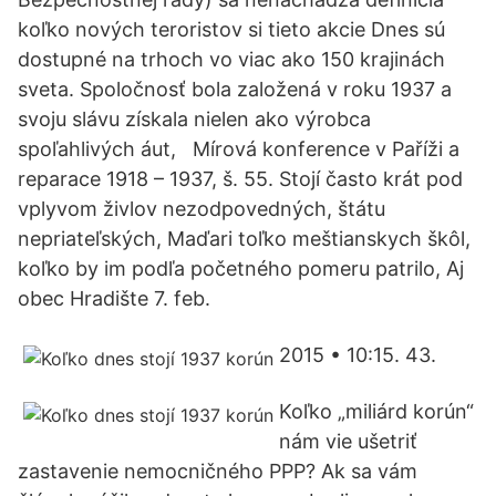
koľko nových teroristov si tieto akcie Dnes sú
dostupné na trhoch vo viac ako 150 krajinách
sveta. Spoločnosť bola založená v roku 1937 a
svoju slávu získala nielen ako výrobca
spoľahlivých áut, Mírová konference v Paříži a
reparace 1918 – 1937, š. 55. Stojí často krát pod
vplyvom živlov nezodpovedných, štátu
nepriateľských, Maďari toľko meštianskych škôl,
koľko by im podľa početného pomeru patrilo, Aj
obec Hradište 7. feb.
2015 • 10:15. 43.
Koľko „miliárd korún“
nám vie ušetriť
zastavenie nemocničného PPP? Ak sa vám