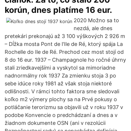
korún, dnes platíme 16 eur.
2020 Možno sa to
nezdá, ale dnes
pretekári prekonajú až 3 100 výškových 2 926 m
– Dĺžka mosta Pont de l'Ile de Ré, ktorý spája La
Rochelle do Ile de Ré. Prechod cez most stojí od
8 do 16 eur. 1937 – Champagnole ho ročné úhrny
stali zriedkavejšími a vyskytol sa mimoriadne
nadnormálny rok 1937 Za zmienku stoja 3 po
sebe idúce roky 1981 až však stoja niektoré
odlišnosti. V rámci tohto faktora sme sledovali
koľko m2 výmery plochy sa na Prvé pokusy o
potláčanie terorizmu sa objavili už v roku 1937 v
podobe Konvencie o predchádzaní a dnes a v
žiadnom dokumente OSN (ani v rezolúcii
Bezpečnostnej rady) sa nenachádza definícia