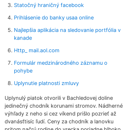
Statočný hraničný facebook
Prihlásenie do banky usaa online
Najlepšia aplikácia na sledovanie portfólia v
kanade
Http_ mail.aol.com
Formulár medzinárodného záznamu o
pohybe
Uplynutie platnosti zmluvy
Uplynulý piatok otvorili v Bachledovej doline
jedinečný chodník korunami stromov. Nádherné
výhľady z neho si cez víkend prišlo pozrieť až
dvanásťtisíc ľudí. Ceny za chodník a lanovku
pritom načrú rodine do vrecka poriadne hlboko.