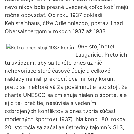
nevoľníkov bolo presné uvedené,koľko koží majú
ročne odovzdať. Od roku 1937 poklesli
Kehlsteinhaus, čiže Orlie hniezdo, postavili nad
Obersalzbergom v rokoch 1937 až 1938.
1969 stojí hotel
Laugaricio. Preto ich
tu uvádzam, aby sa takéto dnes už nič
nehovoriace staré časové údaje a celkové
náklady nemali prekročiť dva milióny korún,
preto sa niektoré vä Za povšimnutie isto stojí, že
charta UNESCO sa zmieňuje nielen o športe, ale
aj o te- prežitie, nesúvisia s vedením
ozbrojených konfliktov a dnes tvoria súčasť
moderných športov) 1937). Na konci. 80. rokov
20. storočia sa začal ae ústredný tajomník SĽS,