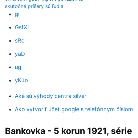
skutočné príšery sú ľudia
gi
GsfXL
sRc
yaD
ug
yKJo
Aké sú výhody centra silver
Ako vytvoriť účet google s telefónnym číslom
Bankovka - 5 korun 1921, série