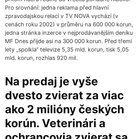
Pro srovnání: jedna reklama před hlavní
zpravodajskou relací v TV NOVA vychází (v
cenách roku 2002) v průměru na 600 000 korun,
jedna stránka inzerce v nejprodávanějším deníku
MF Dnes přijde asi na 300 000 korun. Před třemi
lety „spolkla“ televize 5,35 mld. korun, tisk 5,05
mld. korun, rozhlas 920 mil.
Na predaj je vyše
dvesto zvierat za viac
ako 2 milióny českých
korún. Veterinári a
ochrancovia zvierat sa