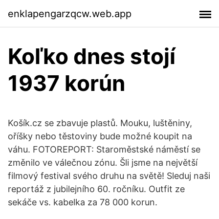
enklapengarzqcw.web.app
Koľko dnes stojí
1937 korún
Košík.cz se zbavuje plastů. Mouku, luštěniny,
oříšky nebo těstoviny bude možné koupit na
váhu. FOTOREPORT: Staroměstské náměstí se
změnilo ve válečnou zónu. Šli jsme na největší
filmový festival svého druhu na světě! Sleduj naši
reportáž z jubilejního 60. ročníku. Outfit ze
sekáče vs. kabelka za 78 000 korun.