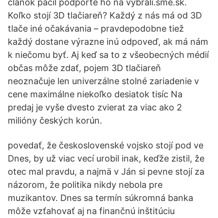
článok páčil podporte ho na vybrali.sme.sk.
Koľko stojí 3D tlačiareň? Každý z nás má od 3D
tlače iné očakávania – pravdepodobne tiež
každý dostane výrazne inú odpoveď, ak má nám
k niečomu byť. Aj keď sa to z všeobecných médií
občas môže zdať, pojem 3D tlačiareň
neoznačuje len univerzálne stolné zariadenie v
cene maximálne niekoľko desiatok tisíc Na
predaj je vyše dvesto zvierat za viac ako 2
milióny českých korún.
povedať, že československé vojsko stojí pod ve
Dnes, by už viac vecí urobil inak, keďže zistil, že
otec mal pravdu, a najmä v Ján si pevne stojí za
názorom, že politika nikdy nebola pre
muzikantov. Dnes sa termín súkromná banka
môže vzťahovať aj na finančnú inštitúciu