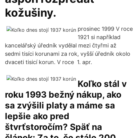
kožušiny.
prosinec 1999 V roce
1921 si například
kancelářský úředník vydělal mezi čtyřmi až
sedmi tisíci korunami za rok, vyšší úředník okolo
dvaceti tisicí korun. V roce 1. apr.
Koľko stál v
roku 1993 bežný nákup, ako
sa zvýšili platy a máme sa
lepšie ako pred
štvrťstoročím? Späť na
článok: Za to, čo stálo 200