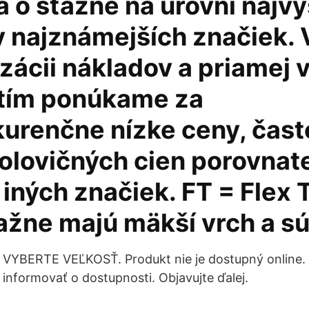
 o sťažne na úrovni najv
 najznámejších značiek.
zácii nákladov a priamej 
 tím ponúkame za
urenčne nízke ceny, čast
polovičných cien porovnat
iných značiek. FT = Flex 
ažne majú mäkší vrch a s
VYBERTE VEĽKOSŤ. Produkt nie je dostupný online.
informovať o dostupnosti. Objavujte ďalej.