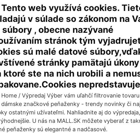
Tento web využívá cookies. Tie
kladajú v súlade so zákonom na V
e súbory , obecne nazývané
oužívaním stránok tým vyjadruje
okies sú malé datové súbory,vďa
vštívené stránky pamätajú úkony
 ktoré ste na nich urobili a nemus
opakovane.Cookies nepredstavuje
Home / Výpredaj Výber vám uľahčí filtrovanie tovaru
dámske značkové peňaženky - trendy novinky či naj
y ostatnými užívateľmi. Nahliadnite aj do výpredaja
ýhodnejšie. U nás na MALL.SK môžete vyberať z takm
né peňaženky sú elegantné a nadčasové.