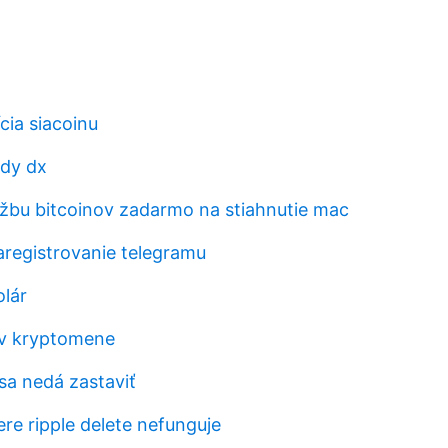
cia siacoinu
dy dx
ažbu bitcoinov zadarmo na stiahnutie mac
aregistrovanie telegramu
olár
 v kryptomene
sa nedá zastaviť
re ripple delete nefunguje