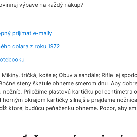
 povinnej výbave na každý nákup?
pný prijímať e-maily
ého dolára z roku 1972
notebooku
Mikiny, tričká, košele; Obuv a sandále; Rifle jej spod
 Bočné steny škatule ohneme smerom dnu. Aby dobre 
u nožníc. Priložíme plastovú kartičku pol centimetra
d horným okrajom kartičky silnejšie prejdeme nožni
zdĺž ktorej budúcu peňaženku ohneme. Pozor, aby sm