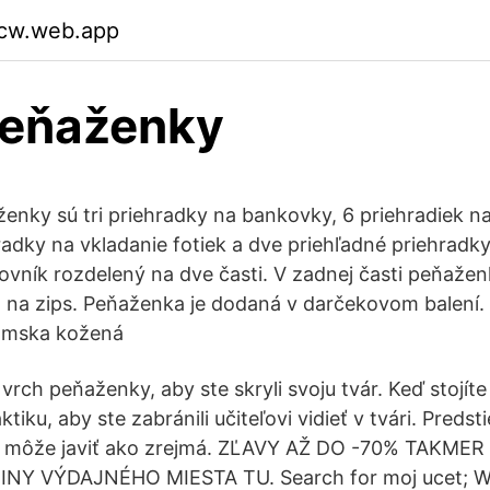
cw.web.app
peňaženky
enky sú tri priehradky na bankovky, 6 priehradiek na
radky na vkladanie fotiek a dve priehľadné priehradky
ovník rozdelený na dve časti. V zadnej časti peňažen
a na zips. Peňaženka je dodaná v darčekovom balení.
ámska kožená
vrch peňaženky, aby ste skryli svoju tvár. Keď stojíte
tiku, aby ste zabránili učiteľovi vidieť v tvári. Predsti
sa môže javiť ako zrejmá. ZĽAVY AŽ DO -70% TAKME
Y VÝDAJNÉHO MIESTA TU. Search for moj ucet; Wis