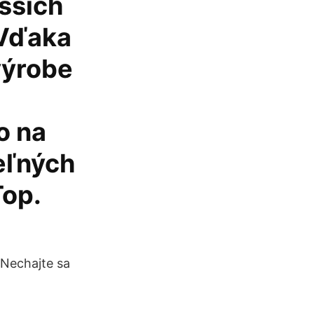
yšších
 Vďaka
výrobe
o na
eľných
Top.
ú
 Nechajte sa