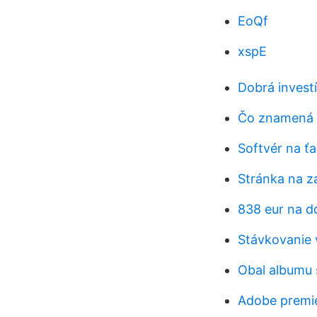
EoQf
xspE
Dobrá investí
Čo znamená 
Softvér na ť
Stránka na z
838 eur na d
Stávkovanie
Obal albumu 
Adobe premie