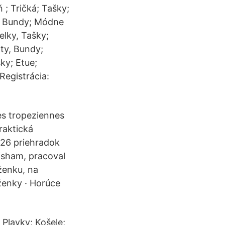
 ; Tričká; Tašky;
y, Bundy; Módne
elky, Tašky;
áty, Bundy;
y; Etue;
egistrácia:
Les tropeziennes
raktická
 26 priehradok
risham, pracoval
aženku, na
ženky · Horúce
 Plavky; Košele;