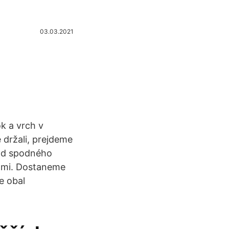
03.03.2021
ok a vrch v
držali, prejdeme
 od spodného
cami. Dostaneme
e obal