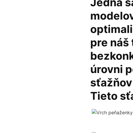
Jedná sa
modelov
optimali
pre náš
bezkonk
úrovni 
sťažňov 
Tieto sť