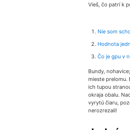
Vieš, čo patrí k
Nie som scho
Hodnota jedn
Čo je gpu v 
Bundy, nohavice; 
mieste prelomu.
ich tupou strano
okraja obalu. Na
vyrytú čiaru, po
nerozrezali!