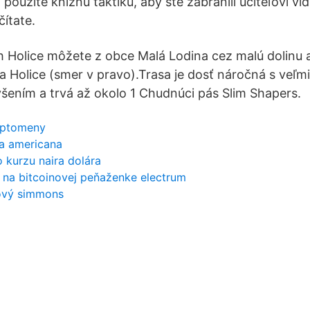
 použite knižnú taktiku, aby ste zabránili učiteľovi vidi
čítate.
h Holice môžete z obce Malá Lodina cez malú dolinu
 Holice (smer v pravo).Trasa je dosť náročná s veľ
šením a trvá až okolo 1 Chudnúci pás Slim Shapers.
yptomeny
sa americana
 kurzu naira dolára
 na bitcoinovej peňaženke electrum
ový simmons