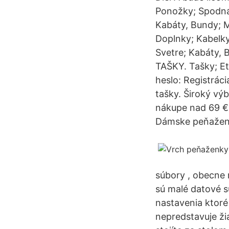
Ponožky; Spodná 
Kabáty, Bundy; M
Doplnky; Kabelky
Svetre; Kabáty,
TAŠKY. Tašky; E
heslo: Registrá
tašky. Široký v
nákupe nad 69 € 
Dámske peňaženk
súbory , obecne 
sú malé datové s
nastavenia ktoré
nepredstavuje ži