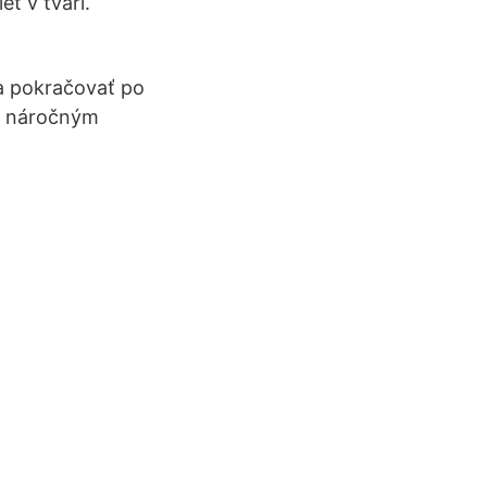
eť v tvári.
 a pokračovať po
mi náročným