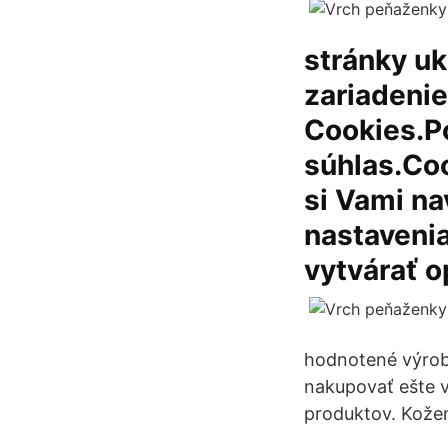
stránky u
zariadeni
Cookies.P
súhlas.Co
si Vami na
nastavenia
vytvárať 
hodnotené výrobk
nakupovať ešte v
produktov. Kože