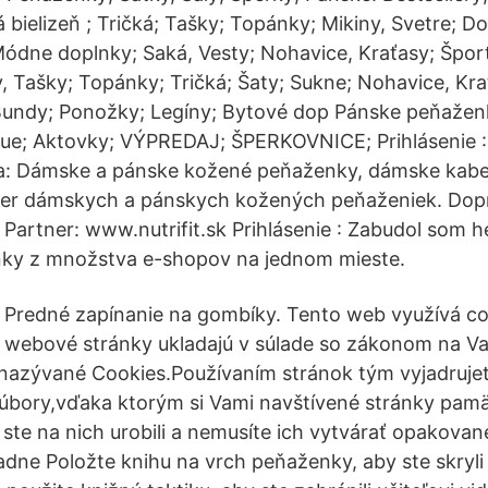
bielizeň ; Tričká; Tašky; Topánky; Mikiny, Svetre; D
ódne doplnky; Saká, Vesty; Nohavice, Kraťasy; Šport
, Tašky; Topánky; Tričká; Šaty; Sukne; Nohavice, Kra
 Bundy; Ponožky; Legíny; Bytové dop Pánske peňaže
tue; Aktovky; VÝPREDAJ; ŠPERKOVNICE; Prihlásenie 
cia: Dámske a pánske kožené peňaženky, dámske kabe
ýber dámskych a pánskych kožených peňaženiek. Dop
Partner: www.nutrifit.sk Prihlásenie : Zabudol som he
y z množstva e-shopov na jednom mieste.
Predné zapínanie na gombíky. Tento web využívá co
webové stránky ukladajú v súlade so zákonom na Va
nazývané Cookies.Používaním stránok tým vyjadrujet
úbory,vďaka ktorým si Vami navštívené stránky pamä
 ste na nich urobili a nemusíte ich vytvárať opakova
adne Položte knihu na vrch peňaženky, aby ste skryli 