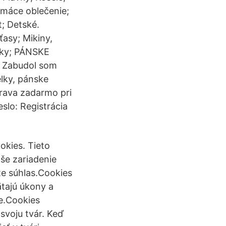
omáce oblečenie;
; Detské.
ťasy; Mikiny,
nky; PÁNSKE
: Zabudol som
lky, pánske
rava zadarmo pri
slo: Registrácia
okies. Tieto
še zariadenie
e súhlas.Cookies
tajú úkony a
ne.Cookies
svoju tvár. Keď