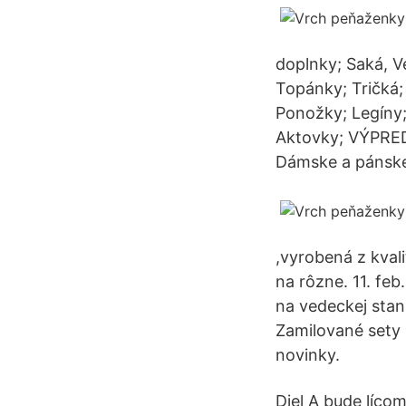
doplnky; Saká, V
Topánky; Tričká;
Ponožky; Legíny
Aktovky; VÝPREDA
Dámske a pánske
,vyrobená z kval
na rôzne. 11. fe
na vedeckej stan
Zamilované sety
novinky.
Diel A bude lícom