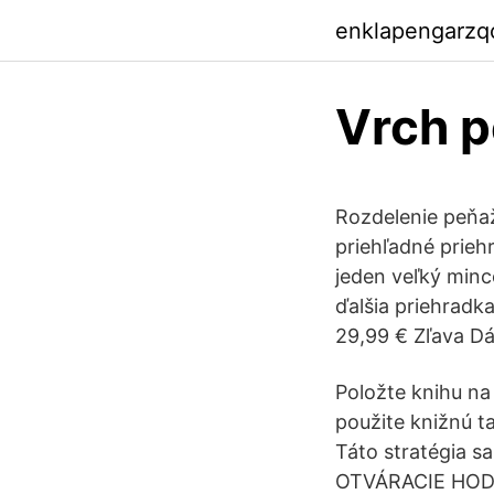
enklapengarzq
Vrch 
Rozdelenie peňaž
priehľadné prieh
jeden veľký minc
ďalšia priehradk
29,99 € Zľava D
Položte knihu na 
použite knižnú tak
Táto stratégia 
OTVÁRACIE HODIN