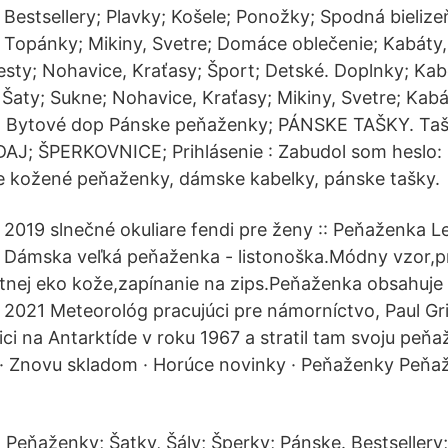
Bestsellery; Plavky; Košele; Ponožky; Spodná bielizeň
Topánky; Mikiny, Svetre; Domáce oblečenie; Kabát
esty; Nohavice, Kraťasy; Šport; Detské. Doplnky; Kab
 Šaty; Sukne; Nohavice, Kraťasy; Mikiny, Svetre; Kab
; Bytové dop Pánske peňaženky; PÁNSKE TAŠKY. Tašk
J; ŠPERKOVNICE; Prihlásenie : Zabudol som heslo: R
 kožené peňaženky, dámske kabelky, pánske tašky.
2019 slnečné okuliare fendi pre ženy :: Peňaženka 
Dámska veľká peňaženka - listonoška.Módny vzor,p
itnej eko kože,zapínanie na zips.Peňaženka obsahuje
b. 2021 Meteorológ pracujúci pre námorníctvo, Paul G
ici na Antarktíde v roku 1967 a stratil tam svoju peň
 · Znovu skladom · Horúce novinky · Peňaženky Peňa
 Peňaženky; Šatky, Šály; Šperky; Pánske. Bestsellery;