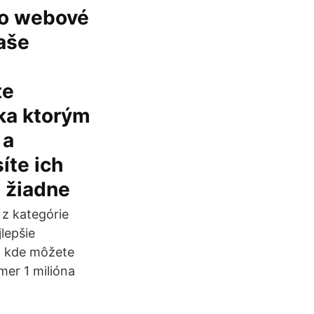
to webové
aše
te
ka ktorým
 a
íte ich
 žiadne
 z kategórie
lepšie
, kde môžete
er 1 milióna