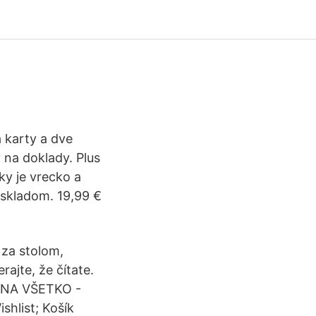
 karty a dve
 na doklady. Plus
ky je vrecko a
 skladom. 19,99 €
 za stolom,
erajte, že čítate.
R NA VŠETKO -
hlist; Košík