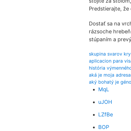
stojíte za stolom,
Predstierajte, že 
Dostať sa na vrc
rázsoche hrebeňa
stúpaním a prevý
skupina svarov kr
aplicacion para vi
história výmenného
aká je moja adresa
aký bohatý je gén
MqL
uJOH
LZfBe
BOP